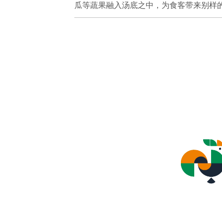
瓜等蔬果融入汤底之中，为食客带来别样