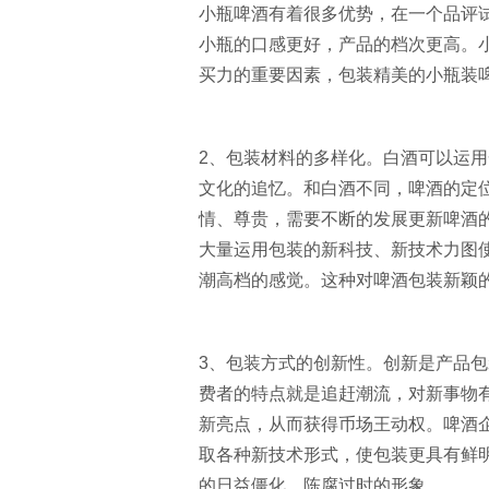
小瓶啤酒有着很多优势，在一个品评
小瓶的口感更好，产品的档次更高。
买力的重要因素，包装精美的小瓶装
2
、包装材料的多样化。白酒可以运用
文化的追忆。和白酒不同，啤酒的定
情、尊贵，需要不断的发展更新啤酒
大量运用包装的新科技、新技术力图
潮高档的感觉。这种对啤酒包装新颖
3
、包装方式的创新性。创新是产品包
费者的特点就是追赶潮流，对新事物
新亮点，从而获得币场王动权。啤酒
取各种新技术形式，使包装更具有鲜
的日益僵化，陈腐过时的形象。