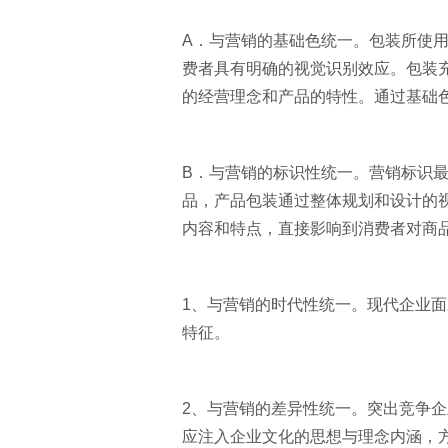
A
．与营销的基础色统一。包装所使
费者具有明确的视觉识别效应。包装
的经营理念和产品的特性。通过基础
B
．与营销的标识性统一。营销标识
品，产品包装通过整体规划和设计的
内容和特点，直接影响到消费者对商
1
、与营销的时代性统一。现代企业面
特征。
2
、与营销的差异性统一。突出竞争企
应注入企业文化的思想与理念内涵，