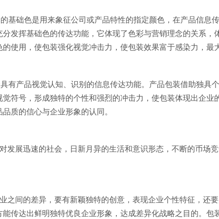
用的基础色是用来象征公司或产品特性的指定颜色，在产品信息
充分发挥基础色的传达功能，它体现了色彩与营销理念的关系，
色的使用，使包装强化视觉冲击力，使包装效果富于感染力，最
最具有产品视觉认知、识别的信息传达功能。产品包装借助独具
视觉符号，形成独特的个性和强烈的冲击力，使包装体现出企业
品品质的信心与企业形象的认同。
对发展迅速的社会，日新月异的生活和意识形态，不断的币场竞
业之间的差异，要有新颖独特的创意，表现企业个性特征，还要
方能传达出鲜明独特优良企业形象，达成差异化战略之目的。包