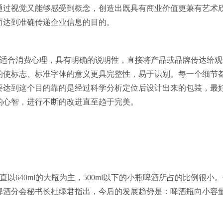
通过视觉又能够感受到概念，创造出既具有商业价值更兼有艺术
而达到准确传递企业信息的目的。
适合消费心理，具有明确的说明性，直接将产品或品牌传达给观
的使标志、标准字体的意义更具完整性，易于识别。每一个细节
要达到这个目的靠的是经过科学分析定位后设计出来的包装，最
的心智，进行不断的改进直至趋于完美。
直以
640ml
的大瓶为主，
500ml
以下的小瓶啤酒所占的比例很小。
啤酒分会秘书长杜绿君指出，今后的发展趋势是：啤酒瓶向小容