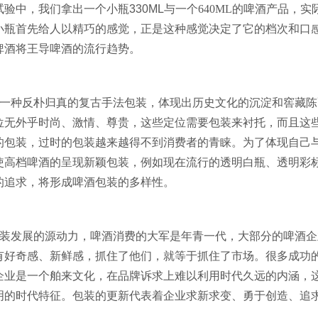
试验中，我们拿出一个小瓶
330ML
与一个
640ML
的啤酒产品，实
小瓶首先给人以精巧的感觉，正是这种感觉决定了它的档次和口
啤酒将王导啤酒的流行趋势。
一种反朴归真的复古手法包装，体现出历史文化的沉淀和窖藏陈
位无外乎时尚、激情、尊贵，这些定位需要包装来衬托，而且这
的包装，过时的包装越来越得不到消费者的青睐。为了体现自己
使高档啤酒的呈现新颖包装，例如现在流行的透明白瓶、透明彩
的追求，将形成啤酒包装的多样性。
装发展的源动力，啤酒消费的大军是年青一代，大部分的啤酒企
有好奇感、新鲜感，抓住了他们，就等于抓住了市场。很多成功
企业是一个舶来文化，在品牌诉求上难以利用时代久远的内涵，
明的时代特征。包装的更新代表着企业求新求变、勇于创造、追