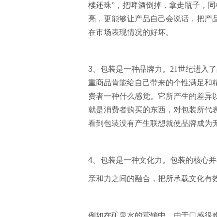
椟还珠”，把啤酒倒掉，拿走瓶子，
亮，更能够让产品自己会说话，把产
在市场表现情况的好坏。
3
、包装是一种品牌力。
21
世纪进入了
重商品肯能给自己带来的个性满足和
费者一种什么感觉。它所产生的差异
就是消费者购买的东西，对包装所代
看到包装没有产生联想就使品牌成为
4
、包装是一种文化力。包装的核心并
亲和力之间的融合，把所承载文化有
例如在矿泉水的营销中，由于口感很