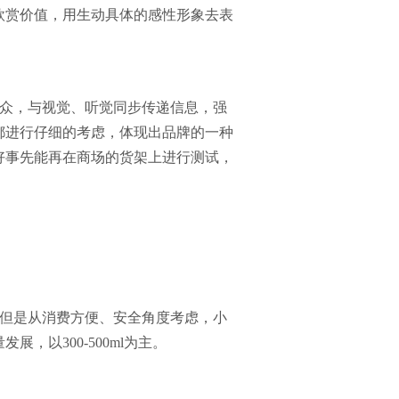
欣赏价值，用生动具体的感性形象去表
众，与视觉、听觉同步传递信息，强
都进行仔细的考虑，体现出品牌的一种
好事先能再在商场的货架上进行测试，
但是从消费方便、安全角度考虑，小
量发展，以
300-500ml
为主。