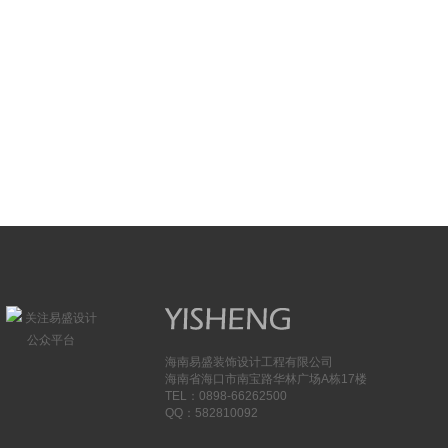
关注易盛设计
公众平台
海南易盛装饰设计工程有限公司
海南省海口市南宝路华林广场A栋17楼
TEL：0898-66262500
QQ：582810092