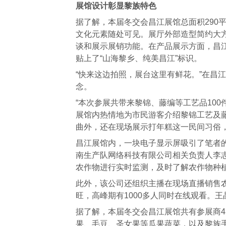
展馆设计彰显黎族特色
据了解，本届冬交会昌江展馆总面积290
文化元素随处可见。展厅外部造型简约大
谈和展示展销功能。在产品展示方面，昌
贴上了“山海黎乡、纯美昌江”标识。
“快来这边拍照，展台这里有鲜花。”在昌
念。
“本次参展共带来黎锦、藤编等工艺品10
展馆内热情地为市民游客介绍黎锦工艺及
曲外，还在现场展示打年糕这一民间习俗
昌江展馆内，一块电子显示屏吸引了笔者的
南生产队网络科技有限公司相关负责人李志
农作物进行实时监测，及时了解农作物种
此外，该公司还组织主播在现场直播销售农
旺，高峰期有1000多人同时在线观看。
据了解，本届冬交会昌江展馆共有参展商4
果、毛豆、圣女果等瓜果蔬菜，以及黎族