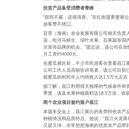
扶贫产品备受消费者青睐
“甜而不腻，还很清香。”在红肉菠萝蜜展
游客赞不绝口。
宜景（海南）农业发展有限公司相关负责人
亩，给河马鲜生、绿叶水果、百果园等国
示宣传品牌的机会。”梁志说，该公司在加
月工资约4000元。
在蜜瓜展区前，不少市民游客在查看昌江蜜
公司工作人员高丽告诉笔者，该公司目前已
植蜜瓜的村民年人均纯收入达1.5万元左右
据了解，昌江利用得天独厚的气候条件和
季度，该县水果种植面积达18.5万亩，收获面
两个农业项目签约落户昌江
本届冬交会上，昌江展出的各类特色农产
种植情况和品质特点。他说：“昌江火龙
又甜又绵，非常想把海南的优质农产品带