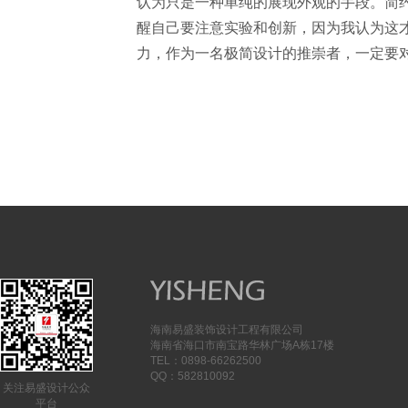
认为只是一种单纯的展现外观的手段。简约
醒自己要注意实验和创新，因为我认为这
力，作为一名极简设计的推崇者，一定要
海南易盛装饰设计工程有限公司
海南省海口市南宝路华林广场A栋17楼
TEL：0898-66262500
QQ：582810092
关注易盛设计公众
平台